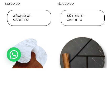
$
2,800.00
$
2,000.00
AÑADIR AL
AÑADIR AL
CARRITO
CARRITO
Tabla Kues
Tabla Ak-Na
$
2,300.00
$
3,500.00